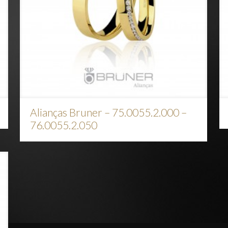
Alianças Bruner – 75.0055.2.000 –
76.0055.2.050