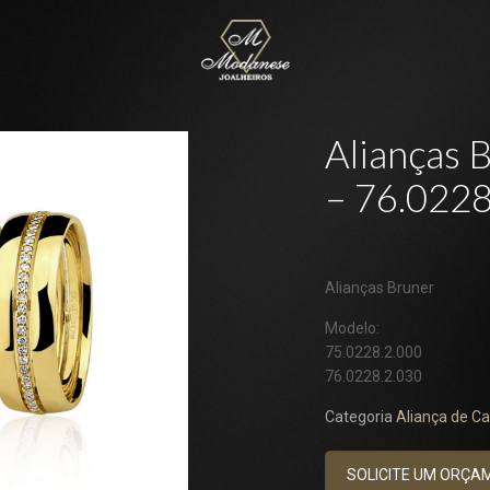
Alianças 
– 76.0228
Alianças Bruner
Modelo:
75.0228.2.000
76.0228.2.030
Categoria
Aliança de C
SOLICITE UM ORÇA